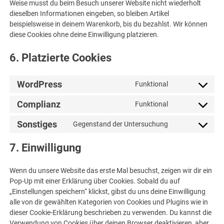
Weise musst du beim Besuch unserer Website nicht wiederholt
dieselben Informationen eingeben, so bleiben Artikel
beispielsweise in deinem Warenkorb, bis du bezahlst. Wir können
diese Cookies ohne deine Einwilligung platzieren.
6. Platzierte Cookies
WordPress
Funktional
Consent
to
Complianz
Funktional
Consent
service
to
wordpress
Sonstiges
Gegenstand der Untersuchung
Consent
service
to
complianz
7. Einwilligung
service
sonstiges
Wenn du unsere Website das erste Mal besuchst, zeigen wir dir ein
Pop-Up mit einer Erklärung über Cookies. Sobald du auf
„Einstellungen speichern“ klickst, gibst du uns deine Einwilligung
alle von dir gewählten Kategorien von Cookies und Plugins wie in
dieser Cookie-Erklärung beschrieben zu verwenden. Du kannst die
Verwendung von Cookies über deinen Browser deaktivieren, aber